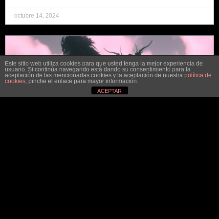
octubre 14, 2024
Este sitio web utiliza cookies para que usted tenga la mejor experiencia de
usuario. Si continúa navegando está dando su consentimiento para la
aceptación de las mencionadas cookies y la aceptación de nuestra
política de
cookies
, pinche el enlace para mayor información.
ACEPTAR
The end of Wednesday
Hark! Attend, ye gentles all, to this my tale, Of Wednesday,
whose pen doth never fail. A scribe of lofty thought and
noble heart, In