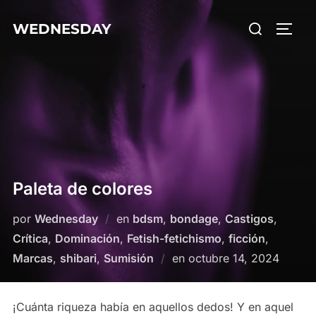
Saltar
Buscar:
WEDNESDAY
al
ALTE
contenido
Paleta de colores
por
Wednesday
en
bdsm
,
bondage
,
Castigos
,
Crítica
,
Dominación
,
Fetish-fetichismo
,
ficción
,
Publicado
Marcas
,
shibari
,
Sumisión
en
octubre 14, 2024
el
¡Cuánta riqueza había en aquellos dedos! Y en aquel