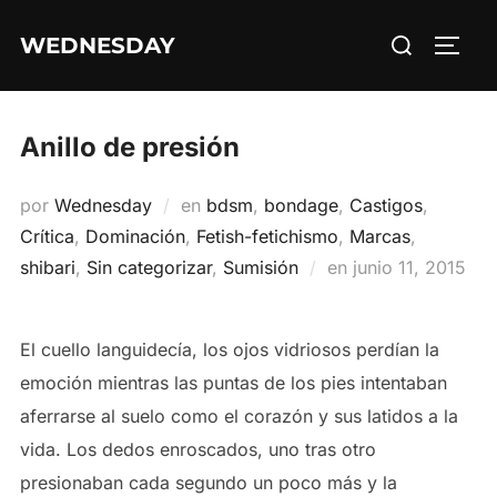
Saltar
Buscar:
WEDNESDAY
al
ALTE
contenido
Anillo de presión
por
Wednesday
en
bdsm
,
bondage
,
Castigos
,
Crítica
,
Dominación
,
Fetish-fetichismo
,
Marcas
,
Publicado
shibari
,
Sin categorizar
,
Sumisión
en
junio 11, 2015
el
El cuello languidecía, los ojos vidriosos perdían la
emoción mientras las puntas de los pies intentaban
aferrarse al suelo como el corazón y sus latidos a la
vida. Los dedos enroscados, uno tras otro
presionaban cada segundo un poco más y la