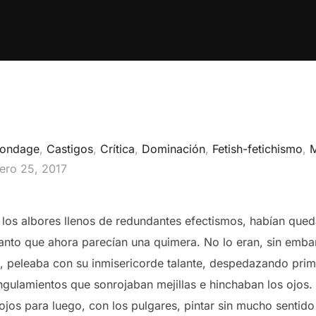
ondage
,
Castigos
,
Crítica
,
Dominación
,
Fetish-fetichismo
,
blicado
ero 25, 2017
los albores llenos de redundantes efectismos, habían que
nto que ahora parecían una quimera. No lo eran, sin emba
a, peleaba con su inmisericorde talante, despedazando prim
ngulamientos que sonrojaban mejillas e hinchaban los ojos.
jos para luego, con los pulgares, pintar sin mucho sentido l