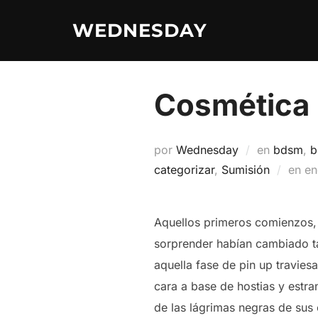
Saltar
WEDNESDAY
al
contenido
Cosmética
por
Wednesday
en
bdsm
,
b
Pu
categorizar
,
Sumisión
en
en
el
Aquellos primeros comienzos, 
sorprender habían cambiado ta
aquella fase de pin up travies
cara a base de hostias y estra
de las lágrimas negras de sus o