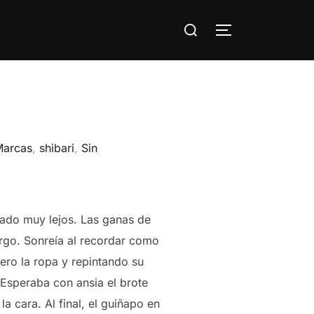
Buscar:
ALTERNAR LA
Marcas
,
shibari
,
Sin
dado muy lejos. Las ganas de
rgo. Sonreía al recordar como
ero la ropa y repintando su
 Esperaba con ansia el brote
a cara. Al final, el guiñapo en