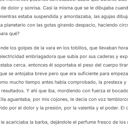
de dolor y sonrisa. Casi la misma que se le dibujaba cuand
 mientras estaba suspendida y amordazaba, las agujas dibuj
a planetario con las gotas girando despacio, haciendo círc
para qué?
de los golpes de la vara en los tobillos, que llevaban ho
a electricidad embriagadora que subía por sus caderas y ex
staba cerca. entonces él soportaba el peso del cuerpo tira
 que se antojaba breve pero que era suficiente para empeza
mo mucho tiempo antes había comprobado, la presteza y la 
resultados. Y ahí que iba, mordiendo con fuerza el bocado 
Ella aguantaba, por mis cojones, le decía con voz tembloro
do por el dolor y la presión, por la valentía y el poder. El 
 le acariciaba la barba, dejándole el perfume fresco de los