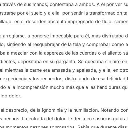
a través de sus manos, contentaba a ambos. A él por ver su
strarse por el suelo y a ella, por sentir la transformación 
llado, en el desorden absoluto impregnado de flujo, semen,
arreglarse, a ponerse impecable para él, más disfrutaba de
elo, sintiendo el resquebrajar de la tela y comprobar como
a a mezclar con la aspereza de las cuerdas o el aliento s
dientes, depositaba en su garganta. Se quedaba sin aire en u
iel mientras la carne era amasada y apaleada, y ella, en otr
experiencia y los recuerdos, disfrutando de esa felicidad ta
edo a la incomprensión mucho más que a las hendiduras que
cido dolor.
el desprecio, de la ignominia y la humillación. Notando com
s pechos. La entrada del dolor, le decía en susurros gutural
ros momentos pezones sonrosados. Sabía que durante días l