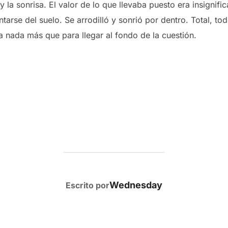
y la sonrisa. El valor de lo que llevaba puesto era insignif
ntarse del suelo. Se arrodilló y sonrió por dentro. Total, t
a nada más que para llegar al fondo de la cuestión.
AUTOR DE LA PUBLICACIÓN
Wednesday
Escrito por