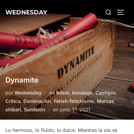
Saltar
Buscar:
WEDNESDAY
al
ALTE
contenido
Dynamite
por
Wednesday
en
bdsm
,
bondage
,
Castigos
,
Crítica
,
Dominación
,
Fetish-fetichismo
,
Marcas
,
Publicado
shibari
,
Sumisión
en
junio 17, 2021
el
Lo hermoso, lo fluido, lo dulce. Mientras la ola se