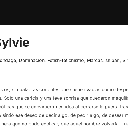
Sylvie
ondage
,
Dominación
,
Fetish-fetichismo
,
Marcas
,
shibari
,
Si
estos, sin palabras cordiales que suenen vacías como despe
. Solo una caricia y una leve sonrisa que quedaron maquil
ticas que se convirtieron en idea al cerrarse la puerta tras
sintió ese deseo de decir algo, de pedir algo, de desear má
anera que no pudo explicar, que aquel hombre volvería. Lu