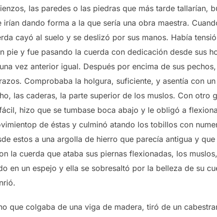
ienzos, las paredes o las piedras que más tarde tallarían, 
 irían dando forma a la que sería una obra maestra. Cuando
uerda cayó al suelo y se deslizó por sus manos. Había tens
en pie y fue pasando la cuerda con dedicación desde sus h
una vez anterior igual. Después por encima de sus pechos,
razos. Comprobaba la holgura, suficiente, y asentía con un 
ho, las caderas, la parte superior de los muslos. Con otr
ácil, hizo que se tumbase boca abajo y le obligó a flexion
ovimientop de éstas y culminó atando los tobillos con nume
e estos a una argolla de hierro que parecía antigua y qu
on la cuerda que ataba sus piernas flexionadas, los muslos,
o en un espejo y ella se sobresaltó por la belleza de su c
rió.
cho que colgaba de una viga de madera, tiró de un cabestra