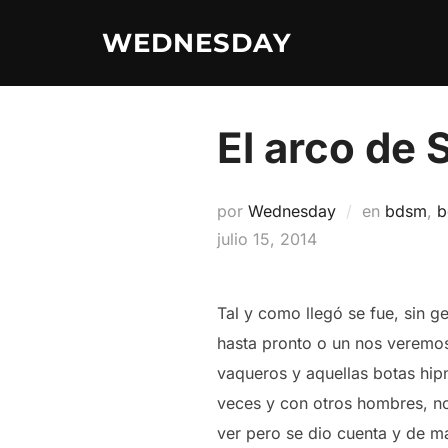
Saltar
WEDNESDAY
al
contenido
El arco de 
por
Wednesday
en
bdsm
,
b
julio 15, 2014
Tal y como llegó se fue, sin g
hasta pronto o un nos veremos
vaqueros y aquellas botas hipnó
veces y con otros hombres, no 
ver pero se dio cuenta y de m