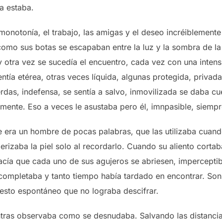
a estaba.
 monotonía, el trabajo, las amigas y el deseo incréiblemente
omo sus botas se escapaban entre la luz y la sombra de l
 y otra vez se sucedía el encuentro, cada vez con una inten
sentía etérea, otras veces líquida, algunas protegida, priva
erdas, indefensa, se sentía a salvo, inmovilizada se daba c
mente. Eso a veces le asustaba pero él, imnpasible, siemp
era un hombre de pocas palabras, que las utilizaba cuand
rizaba la piel solo al recordarlo. Cuando su aliento cortaba 
hacía que cada uno de sus agujeros se abriesen, imperceptibl
 completaba y tanto tiempo había tardado en encontrar. Son
esto espontáneo que no lograba descifrar.
ntras observaba como se desnudaba. Salvando las distancias