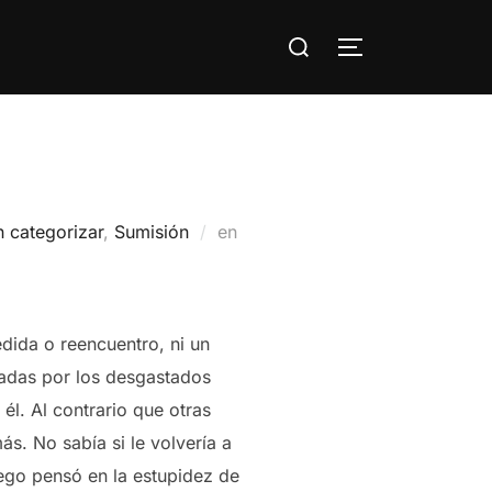
Buscar:
ALTERNAR LA
Publicado
n categorizar
,
Sumisión
en
el
dida o reencuentro, ni un
ladas por los desgastados
 él. Al contrario que otras
s. No sabía si le volvería a
ego pensó en la estupidez de