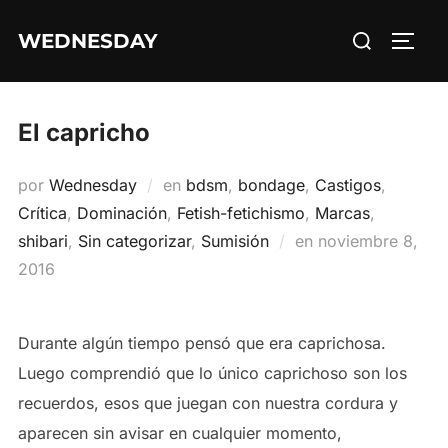
Saltar
Buscar:
WEDNESDAY
al
ALTE
contenido
El capricho
por
Wednesday
en
bdsm
,
bondage
,
Castigos
,
Crítica
,
Dominación
,
Fetish-fetichismo
,
Marcas
,
Publicado
shibari
,
Sin categorizar
,
Sumisión
en
noviembre 8,
el
2016
Durante algún tiempo pensó que era caprichosa.
Luego comprendió que lo único caprichoso son los
recuerdos, esos que juegan con nuestra cordura y
aparecen sin avisar en cualquier momento,