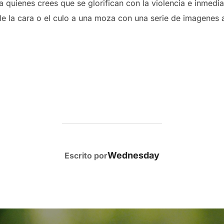
a quienes crees que se glorifican con la violencia e inmed
rle la cara o el culo a una moza con una serie de imagenes a
AUTOR DE LA PUBLICACIÓN
Wednesday
Escrito por