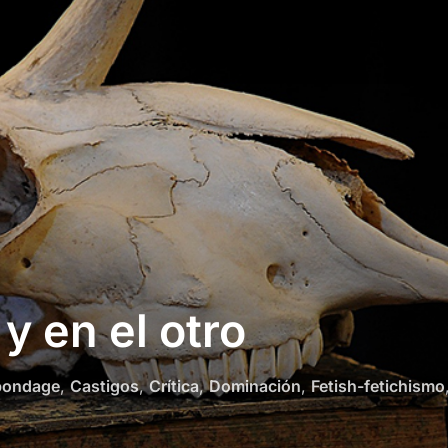
y en el otro
bondage
,
Castigos
,
Crítica
,
Dominación
,
Fetish-fetichismo