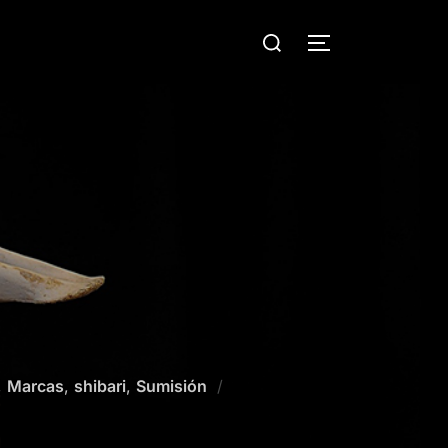
Buscar:
ALTERNAR LA
,
Marcas
,
shibari
,
Sumisión