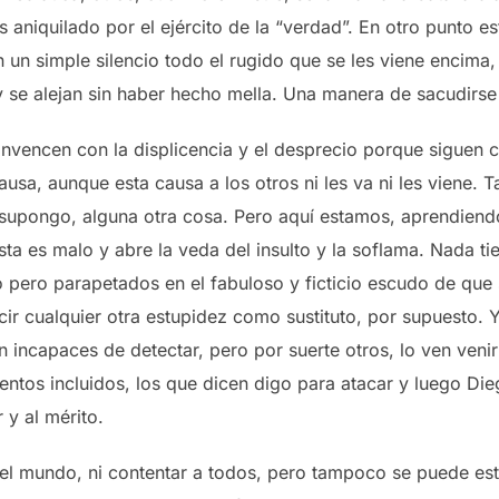
es aniquilado por el ejército de la “verdad”. En otro punto 
 un simple silencio todo el rugido que se les viene encima
y se alejan sin haber hecho mella. Una manera de sacudirse 
onvencen con la displicencia y el desprecio porque siguen 
sa, aunque esta causa a los otros ni les va ni les viene. Ta
y supongo, alguna otra cosa. Pero aquí estamos, aprendien
sta es malo y abre la veda del insulto y la soflama. Nada t
pero parapetados en el fabuloso y ficticio escudo de que su
cir cualquier otra estupidez como sustituto, por supuesto. 
 incapaces de detectar, pero por suerte otros, lo ven veni
ntos incluidos, los que dicen digo para atacar y luego Die
 y al mérito.
el mundo, ni contentar a todos, pero tampoco se puede est