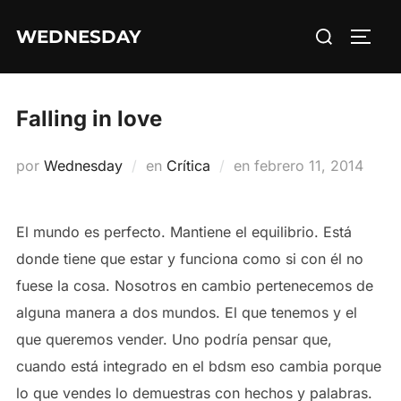
Saltar
Buscar:
WEDNESDAY
al
ALTE
contenido
Falling in love
Publicado
por
Wednesday
en
Crítica
en
febrero 11, 2014
el
El mundo es perfecto. Mantiene el equilibrio. Está
donde tiene que estar y funciona como si con él no
fuese la cosa. Nosotros en cambio pertenecemos de
alguna manera a dos mundos. El que tenemos y el
que queremos vender. Uno podría pensar que,
cuando está integrado en el bdsm eso cambia porque
lo que vendes lo demuestras con hechos y palabras.