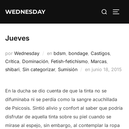
Saltar
Buscar:
WEDNESDAY
al
ALTE
contenido
Jueves
por
Wednesday
en
bdsm
,
bondage
,
Castigos
,
Crítica
,
Dominación
,
Fetish-fetichismo
,
Marcas
,
Publicado
shibari
,
Sin categorizar
,
Sumisión
en
junio 18, 2015
el
En la ducha se dio cuenta de que la tinta no se
difuminaba ni se perdía como la sangre acuchillada
de Psicosis. Sintió alivio y confort al saber que podría
disfrutar de aquella tinta sobre su piel cuando se
mirase al espejo, sin embargo, al contemplar la ropa