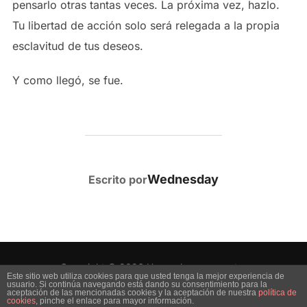
pensarlo otras tantas veces. La próxima vez, hazlo.
Tu libertad de acción solo será relegada a la propia
esclavitud de tus deseos.
Y como llegó, se fue.
AUTOR DE LA PUBLICACIÓN
Wednesday
Escrito por
Copyright © 2026 Uno es lo que muestra
Este sitio web utiliza cookies para que usted tenga la mejor experiencia de
usuario. Si continúa navegando está dando su consentimiento para la
Inspiro Theme
por
WPZOOM
aceptación de las mencionadas cookies y la aceptación de nuestra
política de
cookies
, pinche el enlace para mayor información.