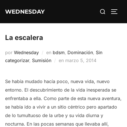
Saltar
Buscar:
WEDNESDAY
al
ALTE
contenido
La escalera
por
Wednesday
en
bdsm
,
Dominación
,
Sin
Publicado
categorizar
,
Sumisión
en
marzo 5, 2014
el
Se había mudado hacía poco, nueva vida, nuevo
entorno. El descubrimiento de la vida inesperada se
enfrentaba a ella. Como parte de esta nueva aventura,
se había ido a vivir a un sitio céntrico pero apartado
de lo tumultuoso de la urbe y su vida diurna y
nocturna. En las pocas semanas que llevaba allí,