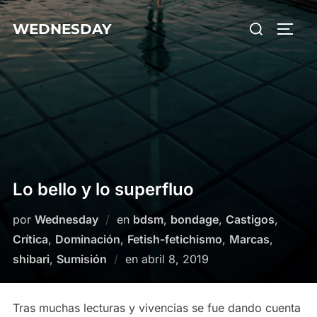
Saltar
Buscar:
WEDNESDAY
al
ALTE
contenido
Lo bello y lo superfluo
por
Wednesday
en
bdsm
,
bondage
,
Castigos
,
Crítica
,
Dominación
,
Fetish-fetichismo
,
Marcas
,
Publicado
shibari
,
Sumisión
en
abril 8, 2019
el
Tras muchas lecturas y vivencias se fue dando cuenta