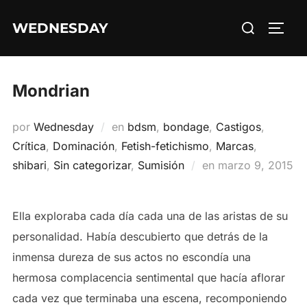
Saltar
Buscar:
WEDNESDAY
al
ALTE
contenido
Mondrian
por
Wednesday
en
bdsm
,
bondage
,
Castigos
,
Crítica
,
Dominación
,
Fetish-fetichismo
,
Marcas
,
Publicado
shibari
,
Sin categorizar
,
Sumisión
en
marzo 9, 2015
el
Ella exploraba cada día cada una de las aristas de su
personalidad. Había descubierto que detrás de la
inmensa dureza de sus actos no escondía una
hermosa complacencia sentimental que hacía aflorar
cada vez que terminaba una escena, recomponiendo