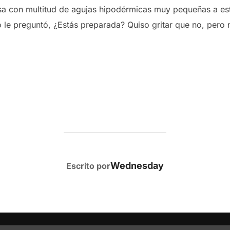
sa con multitud de agujas hipodérmicas muy pequeñas a es
 le preguntó, ¿Estás preparada? Quiso gritar que no, pero no
AUTOR DE LA PUBLICACIÓN
Wednesday
Escrito por