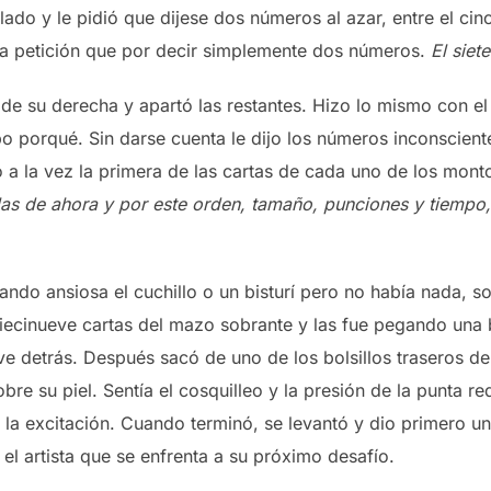
lado y le pidió que dijese dos números al azar, entre el cin
la petición que por decir simplemente dos números.
El siete
de su derecha y apartó las restantes. Hizo lo mismo con el 
upo porqué. Sin darse cuenta le dijo los números inconscie
 a la vez la primera de las cartas de cada uno de los mon
, las de ahora y por este orden, tamaño, punciones y tiempo
ando ansiosa el cuchillo o un bisturí pero no había nada, so
diecinueve cartas del mazo sobrante y las fue pegando una b
ve detrás. Después sacó de uno de los bolsillos traseros d
re su piel. Sentía el cosquilleo y la presión de la punta r
 la excitación. Cuando terminó, se levantó y dio primero u
el artista que se enfrenta a su próximo desafío.