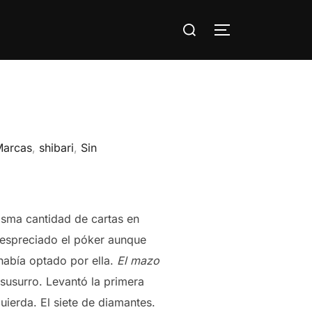
Buscar:
ALTERNAR LA
Marcas
,
shibari
,
Sin
isma cantidad de cartas en
despreciado el póker aunque
había optado por ella.
El mazo
n susurro. Levantó la primera
uierda. El siete de diamantes.