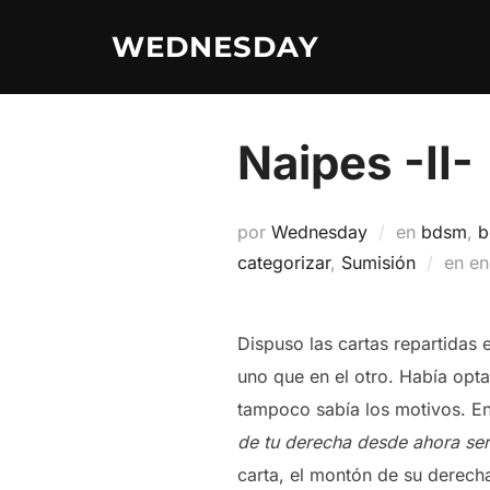
Saltar
WEDNESDAY
al
contenido
Naipes -II-
por
Wednesday
en
bdsm
,
b
Pu
categorizar
,
Sumisión
en
en
el
Dispuso las cartas repartidas
uno que en el otro. Había opt
tampoco sabía los motivos. En
de tu derecha desde ahora será
carta, el montón de su derecha