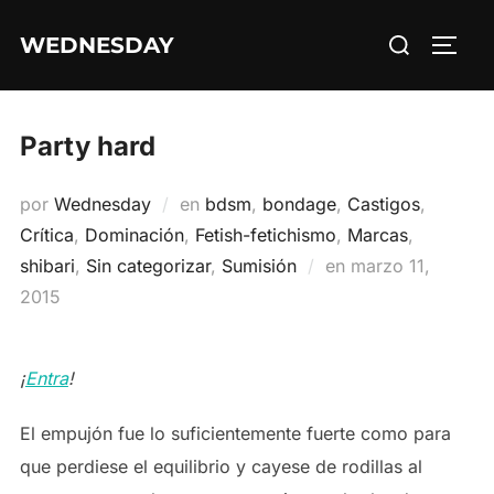
Saltar
Buscar:
WEDNESDAY
al
ALTE
contenido
Party hard
por
Wednesday
en
bdsm
,
bondage
,
Castigos
,
Crítica
,
Dominación
,
Fetish-fetichismo
,
Marcas
,
Publicado
shibari
,
Sin categorizar
,
Sumisión
en
marzo 11,
el
2015
¡
Entra
!
El empujón fue lo suficientemente fuerte como para
que perdiese el equilibrio y cayese de rodillas al