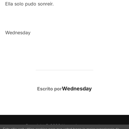
Ella solo pudo sonreír.
Wednesday
AUTOR DE LA PUBLICACIÓN
Wednesday
Escrito por
Copyright © 2026 Uno es lo que muestra