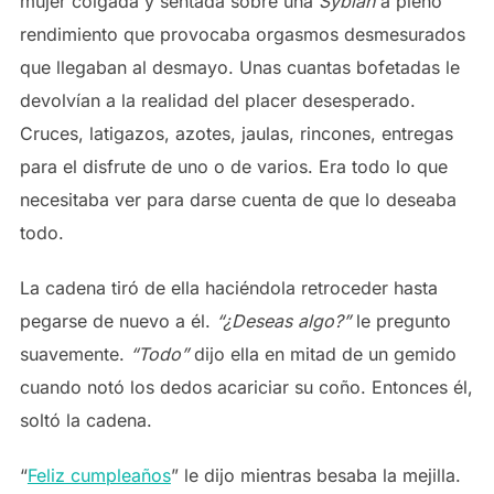
mujer colgada y sentada sobre una
Sybian
a pleno
rendimiento que provocaba orgasmos desmesurados
que llegaban al desmayo. Unas cuantas bofetadas le
devolvían a la realidad del placer desesperado.
Cruces, latigazos, azotes, jaulas, rincones, entregas
para el disfrute de uno o de varios. Era todo lo que
necesitaba ver para darse cuenta de que lo deseaba
todo.
La cadena tiró de ella haciéndola retroceder hasta
pegarse de nuevo a él.
“¿Deseas algo?”
le pregunto
suavemente.
“Todo”
dijo ella en mitad de un gemido
cuando notó los dedos acariciar su coño. Entonces él,
soltó la cadena.
“
Feliz cumpleaños
” le dijo mientras besaba la mejilla.