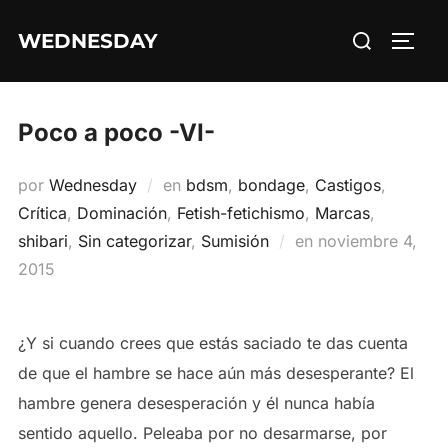
Saltar
Buscar:
WEDNESDAY
al
ALTE
contenido
Poco a poco -VI-
por
Wednesday
en
bdsm
,
bondage
,
Castigos
,
Crítica
,
Dominación
,
Fetish-fetichismo
,
Marcas
,
Publicado
shibari
,
Sin categorizar
,
Sumisión
en
noviembre 4,
el
2015
¿Y si cuando crees que estás saciado te das cuenta
de que el hambre se hace aún más desesperante? El
hambre genera desesperación y él nunca había
sentido aquello. Peleaba por no desarmarse, por