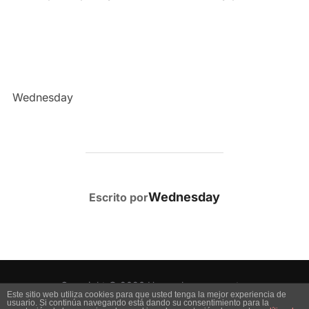
Wednesday
AUTOR DE LA PUBLICACIÓN
Wednesday
Escrito por
Copyright © 2026 Uno es lo que muestra
Este sitio web utiliza cookies para que usted tenga la mejor experiencia de
usuario. Si continúa navegando está dando su consentimiento para la
Inspiro Theme
por
WPZOOM