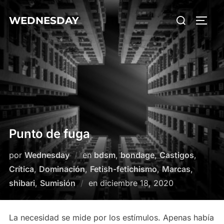
Saltar
Buscar:
WEDNESDAY
al
ALTE
contenido
Punto de fuga
por
Wednesday
en
bdsm
,
bondage
,
Castigos
,
Crítica
,
Dominación
,
Fetish-fetichismo
,
Marcas
,
Publicado
shibari
,
Sumisión
en
diciembre 18, 2020
el
La necesidad se mide por los estímulos. Apenas había