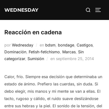
Saltar
Buscar:
WEDNESDAY
al
ALTE
contenido
Reacción en cadena
por
Wednesday
en
bdsm
,
bondage
,
Castigos
,
Dominación
,
Fetish-fetichismo
,
Marcas
,
Sin
Publicado
categorizar
,
Sumisión
en
septiembre 25, 2014
el
Calor, frío. Siempre esa decisión que determinaba un
estado de ánimo. Prefiero las cuerdas, sin duda. Si
debo elegir, mis manos y mi mente se van a ellas. El
tacto, rugoso y cálido, el ruido suave deslizándose
entre sus hebras y la piel. El sonido de la tensión, del