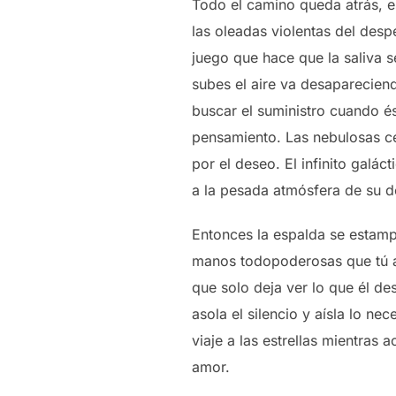
Todo el camino queda atrás, es
las oleadas violentas del des
juego que hace que la saliva se
subes el aire va desapareciend
buscar el suministro cuando és
pensamiento. Las nebulosas c
por el deseo. El infinito galá
a la pesada atmósfera de su do
Entonces la espalda se estamp
manos todopoderosas que tú ayu
que solo deja ver lo que él de
asola el silencio y aísla lo ne
viaje a las estrellas mientras 
amor.