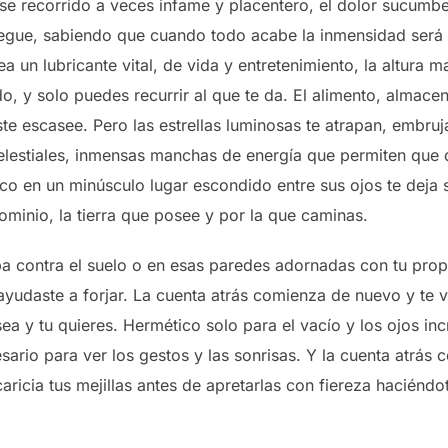
e recorrido a veces infame y placentero, el dolor sucumbe 
pegue, sabiendo que cuando todo acabe la inmensidad será s
a un lubricante vital, de vida y entretenimiento, la altura 
o, y solo puedes recurrir al que te da. El alimento, almace
te escasee. Pero las estrellas luminosas te atrapan, embru
elestiales, inmensas manchas de energía que permiten que
ctico en un minúsculo lugar escondido entre sus ojos te deja 
minio, la tierra que posee y por la que caminas.
a contra el suelo o en esas paredes adornadas con tu prop
daste a forjar. La cuenta atrás comienza de nuevo y te vis
sea y tu quieres. Hermético solo para el vacío y los ojos in
cesario para ver los gestos y las sonrisas. Y la cuenta atrá
acaricia tus mejillas antes de apretarlas con fiereza haciéndot