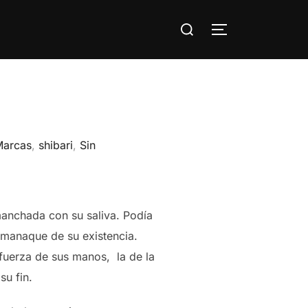
Buscar:
ALTERNAR LA
Marcas
,
shibari
,
Sin
manchada con su saliva. Podía
lmanaque de su existencia.
 fuerza de sus manos, la de la
su fin.