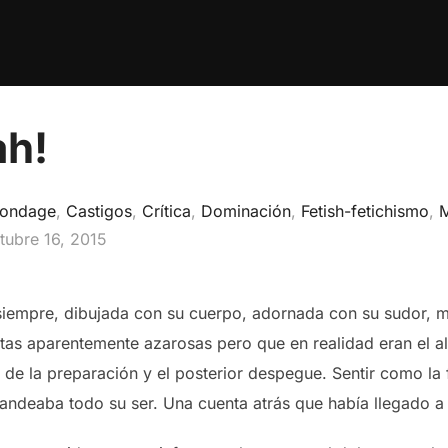
ah!
ondage
,
Castigos
,
Crítica
,
Dominación
,
Fetish-fetichismo
,
blicado
tubre 16, 2015
siempre, dibujada con su cuerpo, adornada con su sudor, 
as aparentemente azarosas pero que en realidad eran el a
 de la preparación y el posterior despegue. Sentir como la
andeaba todo su ser. Una cuenta atrás que había llegado a 