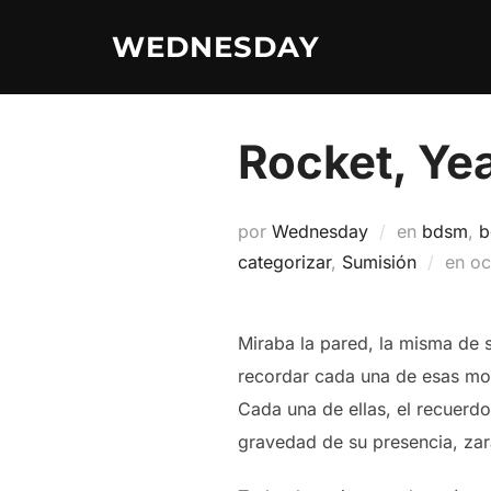
Saltar
WEDNESDAY
al
contenido
Rocket, Ye
por
Wednesday
en
bdsm
,
b
Pu
categorizar
,
Sumisión
en
oc
el
Miraba la pared, la misma de 
recordar cada una de esas mot
Cada una de ellas, el recuerdo
gravedad de su presencia, zar