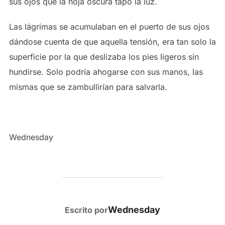
sus ojos que la hoja oscura tapó la luz.
Las lágrimas se acumulaban en el puerto de sus ojos
dándose cuenta de que aquella tensión, era tan solo la
superficie por la que deslizaba los pies ligeros sin
hundirse. Solo podría ahogarse con sus manos, las
mismas que se zambullirían para salvarla.
Wednesday
AUTOR DE LA PUBLICACIÓN
Wednesday
Escrito por