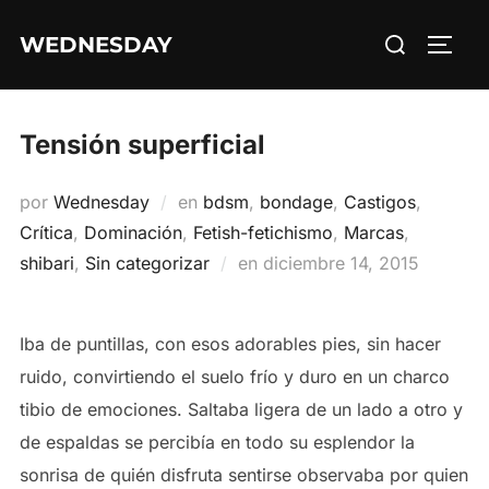
Saltar
Buscar:
WEDNESDAY
al
ALTE
contenido
Tensión superficial
por
Wednesday
en
bdsm
,
bondage
,
Castigos
,
Crítica
,
Dominación
,
Fetish-fetichismo
,
Marcas
,
Publicado
shibari
,
Sin categorizar
en
diciembre 14, 2015
el
Iba de puntillas, con esos adorables pies, sin hacer
ruido, convirtiendo el suelo frío y duro en un charco
tibio de emociones. Saltaba ligera de un lado a otro y
de espaldas se percibía en todo su esplendor la
sonrisa de quién disfruta sentirse observaba por quien