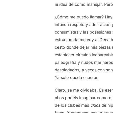
ni idea de como manejar. Pero 
¿Cómo me puedo llamar? Hay q
infunda respeto y admiración 
consumistas y las posesiones 
estructurada me voy al Decath
cesto donde dejar mis piezas 
establecer círculos inabarcabl
paleografía y nudos marineros
despiadados, a veces con sonri
Ya solo queda esperar.
Claro, se me olvidaba. Es esen
ni os podéis imaginar como d
de los clubes mas
chics
de híp
fetén. Y entonces, nos lo cre