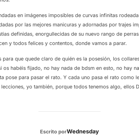
undadas en imágenes imposibles de curvas infinitas rodead
adas por las mejores manicuras y adornadas por trajes imp
as definidas, enorgullecidas de su nuevo rango de perras, p
hacen y todos felices y contentos, donde vamos a parar.
ves para que quede claro de quién es la posesión, los collar
 si os habéis fijado, no hay nada de bdsm en esto, no hay 
ta pose para pasar el rato. Y cada uno pasa el rato como l
r lecciones, yo también, porque todos tenemos algo, ellos D
AUTOR DE LA PUBLICACIÓN
Wednesday
Escrito por