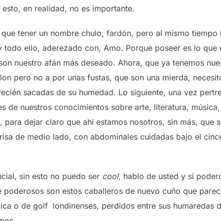
esto, en realidad, no es importante.
ue tener un nombre chulo, fardón, pero al mismo tiempo l
y todo ello, aderezado con, Amo. Porque poseer es lo que e
son nuestro afán más deseado. Ahora, que ya tenemos nuestr
lon pero no a por unas fustas, que son una mierda, necesi
recién sacadas de su humedad. Lo siguiente, una vez pert
es de nuestros conocimientos sobre arte, literatura, músic
, para dejar claro que ahí estamos nosotros, sin más, que 
sa de medio lado, con abdominales cuidadas bajo el cincel 
cial, sin esto no puedo ser
cool
, hablo de usted y si pode
e poderosos son estos caballeros de nuevo cuño que parec
ica o de golf londinenses, perdidos entre sus humaredas 
emos.