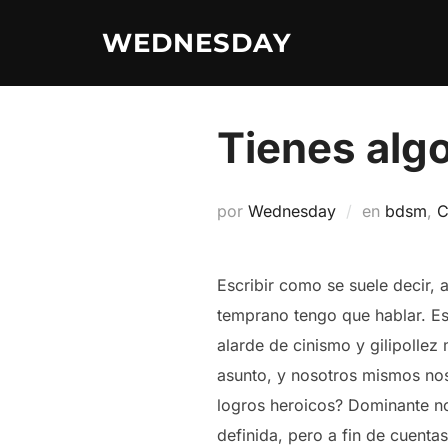
Saltar
WEDNESDAY
al
contenido
Tienes algo
por
Wednesday
en
bdsm
,
C
Escribir como se suele decir,
temprano tengo que hablar. Est
alarde de cinismo y gilipollez
asunto, y nosotros mismos nos
logros heroicos? Dominante n
definida, pero a fin de cuent