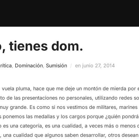
, tienes dom.
Publicado
rítica
,
Dominación
,
Sumisión
en
junio 27, 2014
el
 a vuela pluma, hace que me deje un montón de mierda por e
o de las presentaciones no personales, utilizando redes so
 muy grande. Es como si nos vestimos de militares, marines
 ponemos las medallas y los cargos porque ¿quién pondrá e
o es una categoría, es una cualidad, a veces más o menos 
as, una cualidad que algunos saben desarrollar, otros desea