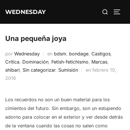
Saltar
Buscar:
WEDNESDAY
al
ALTE
contenido
Una pequeña joya
por
Wednesday
en
bdsm
,
bondage
,
Castigos
,
Crítica
,
Dominación
,
Fetish-fetichismo
,
Marcas
,
Publicado
shibari
,
Sin categorizar
,
Sumisión
en
febrero 10,
el
2016
Los recuerdos no son un buen material para los
cimientos del futuro. Sin embargo, son un estupendo
adorno para colocar en el exterior y ver desde detrás
de la ventana cuando las cosas no salen como