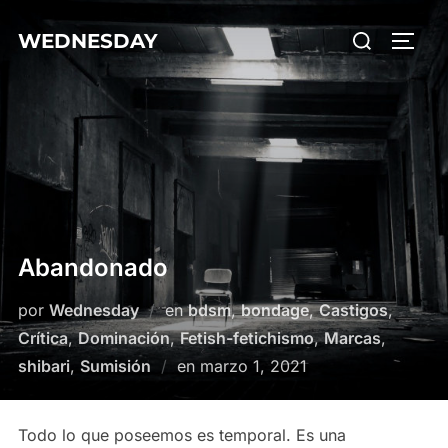
Saltar
Buscar:
WEDNESDAY
al
ALTE
contenido
Abandonado
por
Wednesday
en
bdsm
,
bondage
,
Castigos
,
Crítica
,
Dominación
,
Fetish-fetichismo
,
Marcas
,
Publicado
shibari
,
Sumisión
en
marzo 1, 2021
el
Todo lo que poseemos es temporal. Es una