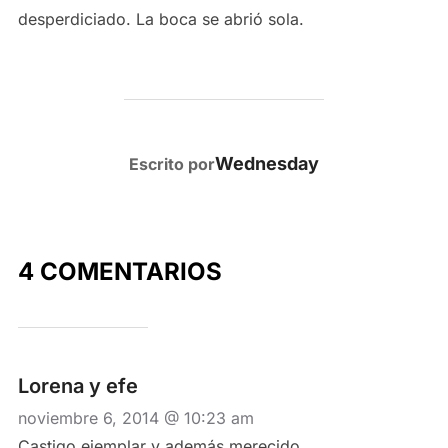
desperdiciado. La boca se abrió sola.
AUTOR DE LA PUBLICACIÓN
Wednesday
Escrito por
4 COMENTARIOS
Lorena y efe
noviembre 6, 2014 @ 10:23 am
Castigo ejemplar y además merecido.