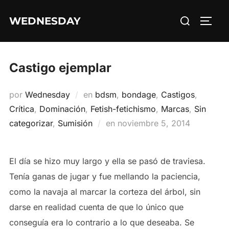
Saltar
Buscar:
WEDNESDAY
al
ALTE
contenido
Castigo ejemplar
por
Wednesday
en
bdsm
,
bondage
,
Castigos
,
Crítica
,
Dominación
,
Fetish-fetichismo
,
Marcas
,
Sin
Publicado
categorizar
,
Sumisión
en
noviembre 5, 2014
el
El día se hizo muy largo y ella se pasó de traviesa.
Tenía ganas de jugar y fue mellando la paciencia,
como la navaja al marcar la corteza del árbol, sin
darse en realidad cuenta de que lo único que
conseguía era lo contrario a lo que deseaba. Se