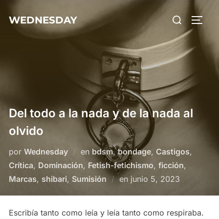
Saltar
Buscar:
WEDNESDAY
al
ALTE
contenido
Del todo a la nada y de la nada al
olvido
por
Wednesday
en
bdsm
,
bondage
,
Castigos
,
Crítica
,
Dominación
,
Fetish-fetichismo
,
ficción
,
Publicado
Marcas
,
shibari
,
Sumisión
en
junio 5, 2023
el
Escribía tanto como leía y leía tanto como respiraba.