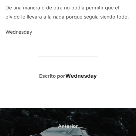
De una manera o de otra no podía permitir que el
olvido le llevara a la nada porque seguía siendo todo.
Wednesday
AUTOR DE LA PUBLICACIÓN
Wednesday
Escrito por
Navegación
de
Anterior
Anterior