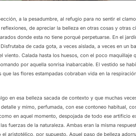
ección, a la pesadumbre, al refugio para no sentir el clam
eflexiones, de apreciar la belleza en otras cosas y otras ci
larados donde esta no tiene porqué perpetuarse. En el jardín
 Disfrutaba de cada gota, a veces aislada, a veces en un 
l viento. Calada hasta los huesos, con el poco maquillaje 
somando por aquella sonrisa inabarcable. El vestido se había
as que las flores estampadas cobraban vida en la respiración
algo en esa belleza sacada de contexto y que muchas vece
 detalle y mimo, perfumada, con ese contoneo habitual, c
 como en aquel momento, despojada de todo ese artificio e
las fuerzas de la naturaleza. Ambas eran la misma respuest
 el aristotélico, por supuesto. Aquel paso de belleza adorn