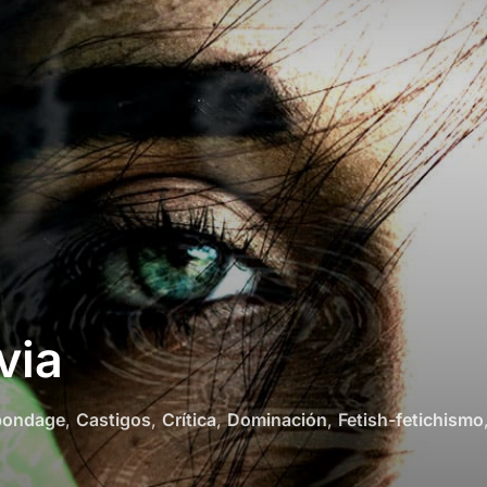
via
bondage
,
Castigos
,
Crítica
,
Dominación
,
Fetish-fetichismo