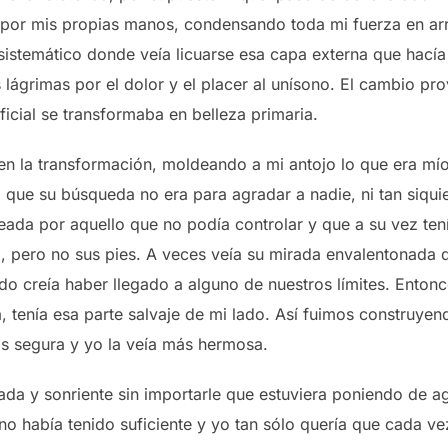
por mis propias manos, condensando toda mi fuerza en arra
sistemático donde veía licuarse esa capa externa que hacía 
 lágrimas por el dolor y el placer al unísono. El cambio p
ficial se transformaba en belleza primaria.
en la transformación, moldeando a mi antojo lo que era mío.
 que su búsqueda no era para agradar a nadie, ni tan siquie
eada por aquello que no podía controlar y que a su vez ten
po, pero no sus pies. A veces veía su mirada envalentonada
 creía haber llegado a alguno de nuestros límites. Enton
, tenía esa parte salvaje de mi lado. Así fuimos construye
ás segura y yo la veía más hermosa.
da y sonriente sin importarle que estuviera poniendo de ag
o había tenido suficiente y yo tan sólo quería que cada ve