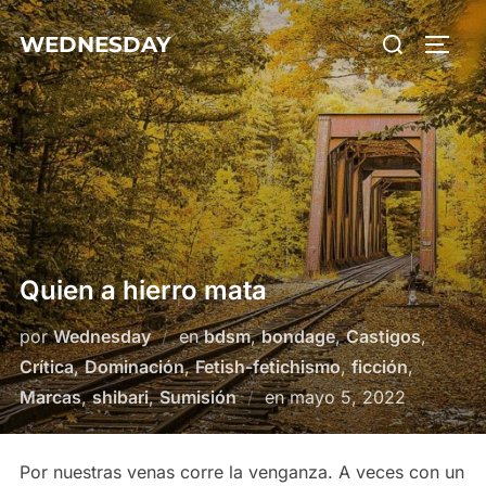
Saltar
Buscar:
WEDNESDAY
al
ALTE
contenido
Quien a hierro mata
por
Wednesday
en
bdsm
,
bondage
,
Castigos
,
Crítica
,
Dominación
,
Fetish-fetichismo
,
ficción
,
Publicado
Marcas
,
shibari
,
Sumisión
en
mayo 5, 2022
el
Por nuestras venas corre la venganza. A veces con un