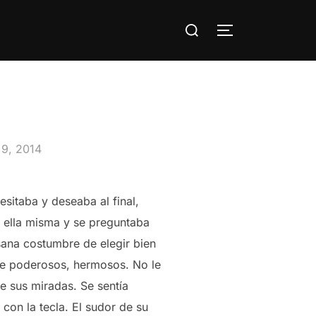
Buscar:
ALTERNAR LA
icado
 9, 2014
esitaba y deseaba al final,
r ella misma y se preguntaba
sana costumbre de elegir bien
te poderosos, hermosos. No le
ue sus miradas. Se sentía
 con la tecla. El sudor de su