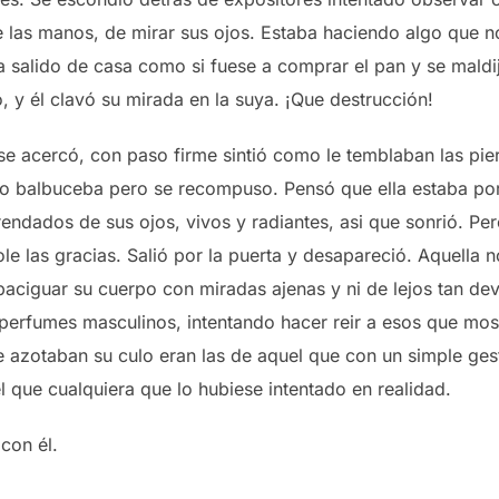
le las manos, de mirar sus ojos. Estaba haciendo algo que 
a salido de casa como si fuese a comprar el pan y se maldij
ó, y él clavó su mirada en la suya. ¡Que destrucción!
se acercó, con paso firme sintió como le temblaban las pier
mo balbuceba pero se recompuso. Pensó que ella estaba por
dados de sus ojos, vivos y radiantes, asi que sonrió. Pe
le las gracias. Salió por la puerta y desapareció. Aquella n
aciguar su cuerpo con miradas ajenas y ni de lejos tan de
perfumes masculinos, intentando hacer reir a esos que mostra
azotaban su culo eran las de aquel que con un simple ges
 que cualquiera que lo hubiese intentado en realidad.
con él.