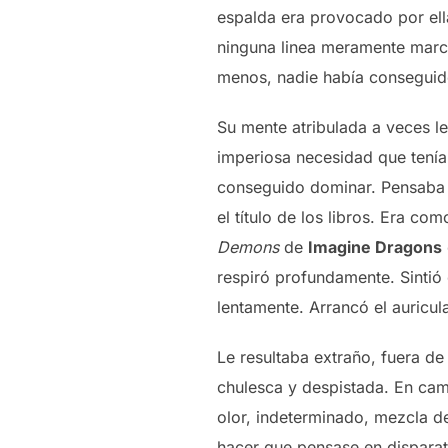
espalda era provocado por ell
ninguna linea meramente marcad
menos, nadie había conseguido
Su mente atribulada a veces le
imperiosa necesidad que tenía
conseguido dominar. Pensaba q
el título de los libros. Era co
Demons
de
Imagine Dragons
respiró profundamente. Sintió 
lentamente. Arrancó el auricula
Le resultaba extraño, fuera d
chulesca y despistada. En cam
olor, indeterminado, mezcla de
hacer que pensase en disparat