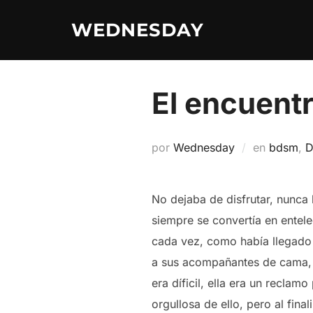
Saltar
WEDNESDAY
al
contenido
El encuentr
por
Wednesday
en
bdsm
,
D
No dejaba de disfrutar, nunca 
siempre se convertía en entel
cada vez, como había llegado a
a sus acompañantes de cama, c
era díficil, ella era un reclam
orgullosa de ello, pero al fina