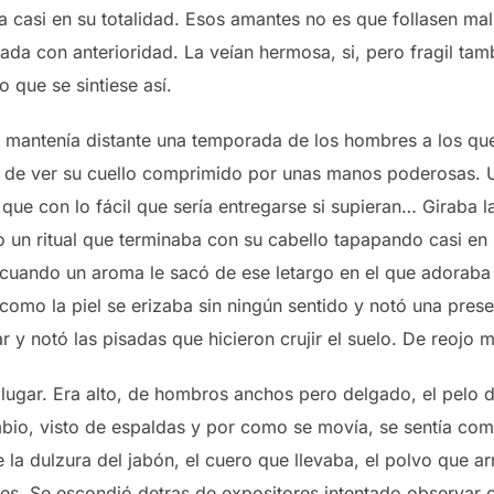
a casi en su totalidad. Esos amantes no es que follasen ma
a con anterioridad. La veían hermosa, si, pero fragil tambié
 que se sintiese así.
 mantenía distante una temporada de los hombres a los que 
 de ver su cuello comprimido por unas manos poderosas. U
ue con lo fácil que sería entregarse si supieran… Giraba l
mo un ritual que terminaba con su cabello tapapando casi en 
cuando un aroma le sacó de ese letargo en el que adoraba 
como la piel se erizaba sin ningún sentido y notó una prese
r y notó las pisadas que hicieron crujir el suelo. De reojo m
e lugar. Era alto, de hombros anchos pero delgado, el pelo
bio, visto de espaldas y por como se movía, se sentía com
 la dulzura del jabón, el cuero que llevaba, el polvo que 
es. Se escondió detras de expositores intentado observar 