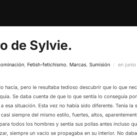
o de Sylvie.
Publ
ominación
,
Fetish-fetichismo
,
Marcas
,
Sumisión
en
junio
el
lo hacía, pero le resultaba tedioso descubrir que lo que nec
equia. Se daba cuenta de que lo que sentía lo conseguía po
 esa situación. Esta vez no había sido diferente. Tenía la 
asi siempre del mismo estilo, fuertes, altos, aparentemen
o para todos los hombres y sentía sus pollas antes incluso q
lizar, siempre un vacío se propagaba en su interior. No daba