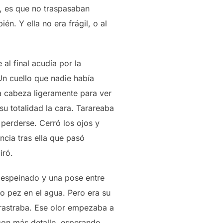
l, es que no traspasaban
n. Y ella no era frágil, o al
al final acudía por la
n cuello que nadie había
a cabeza ligeramente para ver
su totalidad la cara. Tarareaba
perderse. Cerró los ojos y
ncia tras ella que pasó
iró.
 despeinado y una pose entre
o pez en el agua. Pero era su
arrastraba. Ese olor empezaba a
con más detalle, esperando