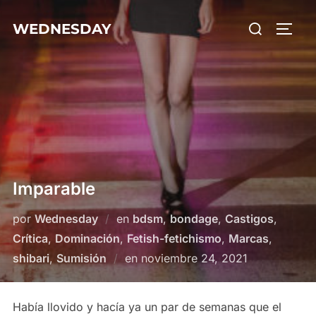
Saltar
Buscar:
WEDNESDAY
al
ALTE
contenido
Imparable
por
Wednesday
en
bdsm
,
bondage
,
Castigos
,
Crítica
,
Dominación
,
Fetish-fetichismo
,
Marcas
,
Publicado
shibari
,
Sumisión
en
noviembre 24, 2021
el
Había llovido y hacía ya un par de semanas que el