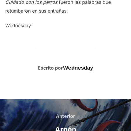
Cuidado con los perros
fueron las palabras que
retumbaron en sus entrañas.
Wednesday
AUTOR DE LA PUBLICACIÓN
Wednesday
Escrito por
Navegación
de
Anterior
Anterior
entradas
Arpón