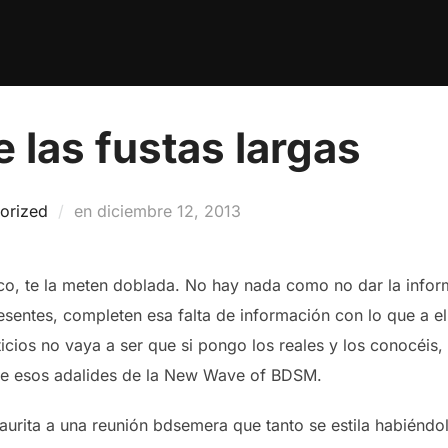
 las fustas largas
Publicado
orized
en
diciembre 12, 2013
el
co, te la meten doblada. No hay nada como no dar la infor
esentes, completen esa falta de información con lo que a ell
icios no vaya a ser que si pongo los reales y los conocéis
de esos adalides de la New Wave of BDSM.
ita a una reunión bdsemera que tanto se estila habiéndole