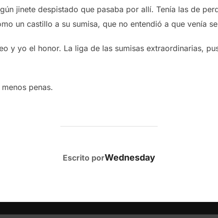
gún jinete despistado que pasaba por allí. Tenía las de pe
como un castillo a su sumisa, que no entendió a que venía s
eo y yo el honor. La liga de las sumisas extraordinarias, p
 menos penas.
AUTOR DE LA PUBLICACIÓN
Wednesday
Escrito por