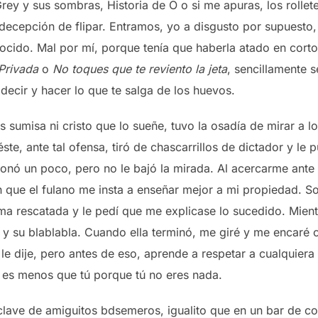
rey y sus sombras, Historia de O o si me apuras, los rolle
 decepción de flipar. Entramos, yo a disgusto por supuesto
cido. Mal por mí, porque tenía que haberla atado en corto 
Privada
o
No toques que te reviento la jeta
, sencillamente 
ecir y hacer lo que te salga de los huevos.
s sumisa ni cristo que lo sueñe, tuvo la osadía de mirar a l
éste, ante tal ofensa, tiró de chascarrillos de dictador y le 
nó un poco, pero no le bajó la mirada. Al acercarme ante 
 que el fulano me insta a enseñar mejor a mi propiedad. So
 rescatada y le pedí que me explicase lo sucedido. Mientr
 y su blablabla. Cuando ella terminó, me giré y me encaré 
 le dije, pero antes de eso, aprende a respetar a cualquier
 es menos que tú porque tú no eres nada.
lave de amiguitos bdsemeros, igualito que en un bar de co