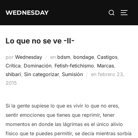
Saltar
Buscar:
WEDNESDAY
al
ALTE
contenido
Lo que no se ve -II-
por
Wednesday
en
bdsm
,
bondage
,
Castigos
,
Crítica
,
Dominación
,
Fetish-fetichismo
,
Marcas
,
Publicado
shibari
,
Sin categorizar
,
Sumisión
en
febrero 23,
el
2015
Si la gente supiese lo que es vivir lo que no eres,
sentir emociones que tienes que reprimir, tener
momentos en donde las lágrimas es el único alivio
físico que te puedes permitir, se decía mientras sorbía