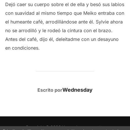
Dejó caer su cuerpo sobre el de ella y besó sus labios
con suavidad al mismo tiempo que Meiko entraba con
el humeante café, arrodillándose ante él. Sylvie ahora
no se arrodilló y le rodeó la cintura con el brazo.
Antes del café, dijo él, deleitadme con un desayuno
en condiciones.
AUTOR DE LA PUBLICACIÓN
Wednesday
Escrito por
Copyright © 2026 Uno es lo que muestra