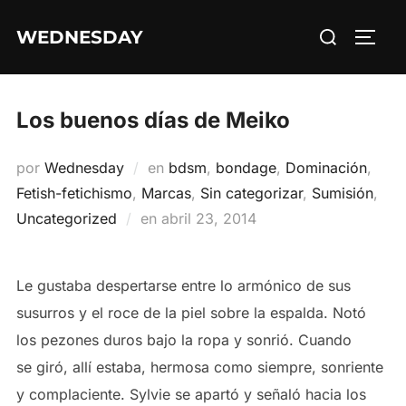
Saltar
Buscar:
WEDNESDAY
al
ALTE
contenido
Los buenos días de Meiko
por
Wednesday
en
bdsm
,
bondage
,
Dominación
,
Fetish-fetichismo
,
Marcas
,
Sin categorizar
,
Sumisión
,
Publicado
Uncategorized
en
abril 23, 2014
el
Le gustaba despertarse entre lo armónico de sus
susurros y el roce de la piel sobre la espalda. Notó
los pezones duros bajo la ropa y sonrió. Cuando
se giró, allí estaba, hermosa como siempre, sonriente
y complaciente. Sylvie se apartó y señaló hacia los