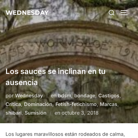
Saltar
Buscar:
WEDNESDAY
al
ALTE
contenido
Los sauces se inclinan en tu
ausencia
por
Wednesday
en
bdsm
,
bondage
,
Castigos
,
Crítica
,
Dominación
,
Fetish-fetichismo
,
Marcas
,
Publicado
shibari
,
Sumisión
en
octubre 3, 2018
el
Los lugares maravillosos están rodeados de calma,