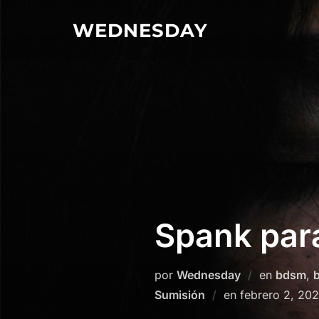
Saltar
WEDNESDAY
al
contenido
Spank par
por
Wednesday
en
bdsm
,
Publicado
Sumisión
en
febrero 2, 20
el