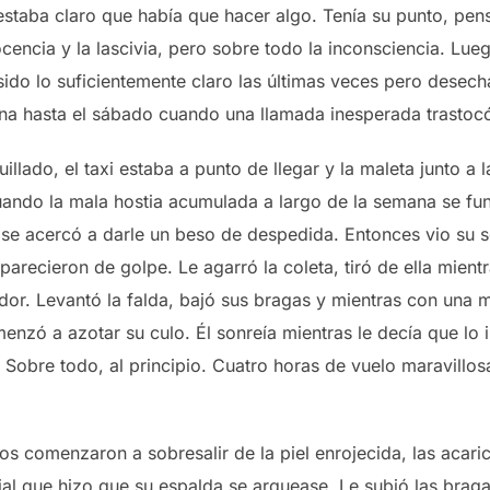
estaba claro que había que hacer algo. Tenía su punto, pen
ocencia y la lascivia, pero sobre todo la inconsciencia. Lu
ido lo suficientemente claro las últimas veces pero desech
na hasta el sábado cuando una llamada inesperada trastocó
illado, el taxi estaba a punto de llegar y la maleta junto a 
uando la mala hostia acumulada a largo de la semana se fu
e se acercó a darle un beso de despedida. Entonces vio su 
parecieron de golpe. Le agarró la coleta, tiró de ella mient
edor. Levantó la falda, bajó sus bragas y mientras con una
menzó a azotar su culo. Él sonreía mientras le decía que lo 
 Sobre todo, al principio. Cuatro horas de vuelo maravillosa
 comenzaron a sobresalir de la piel enrojecida, las acaric
l que hizo que su espalda se arquease. Le subió las bragas,