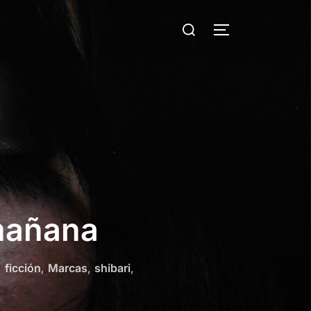
Buscar:
ALTERNAR LA
mañana
,
ficción
,
Marcas
,
shibari
,