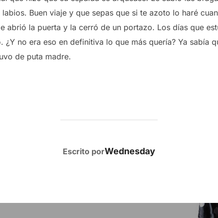
 labios. Buen viaje y que sepas que si te azoto lo haré cu
e abrió la puerta y la cerró de un portazo. Los días que es
 ¿Y no era eso en definitiva lo que más quería? Ya sabía q
tuvo de puta madre.
AUTOR DE LA PUBLICACIÓN
Wednesday
Escrito por