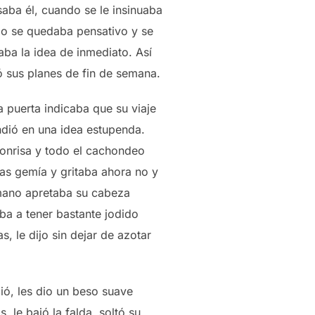
saba él, cuando se le insinuaba
ego se quedaba pensativo y se
aba la idea de inmediato. Así
 sus planes de fin de semana.
la puerta indicaba que su viaje
ndió en una idea estupenda.
sonrisa y todo el cachondeo
ras gemía y gritaba ahora no y
 mano apretaba su cabeza
iba a tener bastante jodido
s, le dijo sin dejar de azotar
ió, les dio un beso suave
 le bajó la falda, soltó su