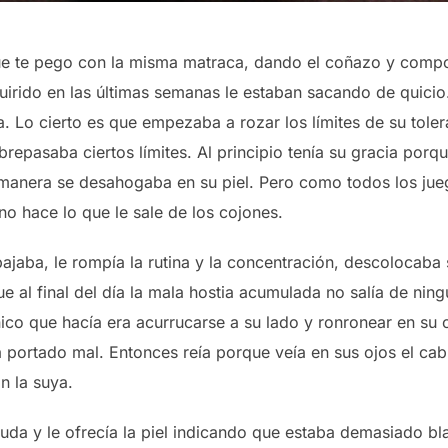
ue te pego con la misma matraca, dando el coñazo y comp
irido en las últimas semanas le estaban sacando de quicio.
a. Lo cierto es que empezaba a rozar los límites de su tole
epasaba ciertos límites. Al principio tenía su gracia porqu
 manera se desahogaba en su piel. Pero como todos los jue
o hace lo que le sale de los cojones.
bajaba, le rompía la rutina y la concentración, descolocaba 
e al final del día la mala hostia acumulada no salía de ning
nico que hacía era acurrucarse a su lado y ronronear en su 
ía portado mal. Entonces reía porque veía en sus ojos el c
n la suya.
uda y le ofrecía la piel indicando que estaba demasiado bl