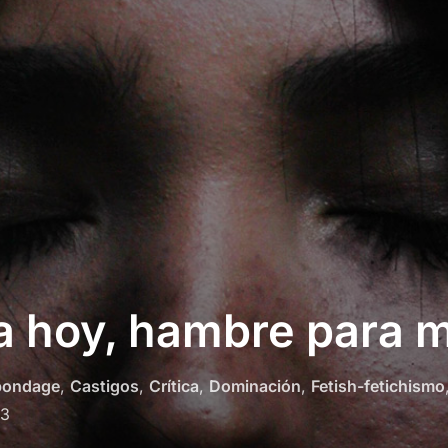
a hoy, hambre para 
bondage
,
Castigos
,
Crítica
,
Dominación
,
Fetish-fetichismo
23