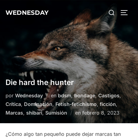
Saltar
Buscar:
WEDNESDAY
al
ALTE
contenido
Die hard the hunter
por
Wednesday
en
bdsm
,
bondage
,
Castigos
,
Crítica
,
Dominación
,
Fetish-fetichismo
,
ficción
,
Publicado
Marcas
,
shibari
,
Sumisión
en
febrero 8, 2023
el
¿Cómo algo tan pequeño puede dejar marcas tan