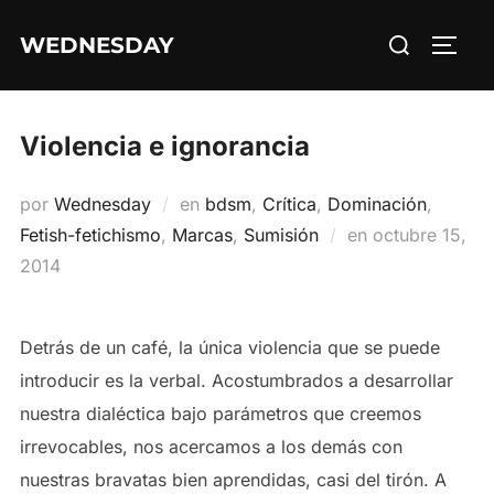
Saltar
Buscar:
WEDNESDAY
al
ALTE
contenido
Violencia e ignorancia
por
Wednesday
en
bdsm
,
Crítica
,
Dominación
,
Publicado
Fetish-fetichismo
,
Marcas
,
Sumisión
en
octubre 15,
el
2014
Detrás de un café, la única violencia que se puede
introducir es la verbal. Acostumbrados a desarrollar
nuestra dialéctica bajo parámetros que creemos
irrevocables, nos acercamos a los demás con
nuestras bravatas bien aprendidas, casi del tirón. A