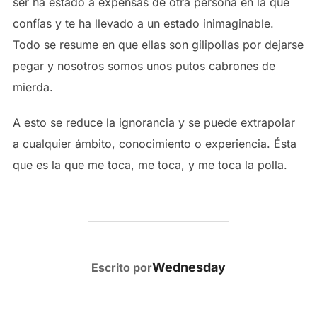
ser ha estado a expensas de otra persona en la que
confías y te ha llevado a un estado inimaginable.
Todo se resume en que ellas son gilipollas por dejarse
pegar y nosotros somos unos putos cabrones de
mierda.
A esto se reduce la ignorancia y se puede extrapolar
a cualquier ámbito, conocimiento o experiencia. Ésta
que es la que me toca, me toca, y me toca la polla.
AUTOR DE LA PUBLICACIÓN
Wednesday
Escrito por