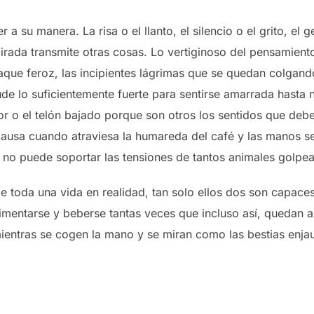
r a su manera. La risa o el llanto, el silencio o el grito, e
rada transmite otras cosas. Lo vertiginoso del pensamiento
aque feroz, las incipientes lágrimas que se quedan colgando
e lo suficientemente fuerte para sentirse amarrada hasta 
lor o el telón bajado porque son otros los sentidos que deb
pausa cuando atraviesa la humareda del café y las manos se
, no puede soportar las tensiones de tantos animales golpea
 toda una vida en realidad, tan solo ellos dos son capace
limentarse y beberse tantas veces que incluso así, quedan 
ientras se cogen la mano y se miran como las bestias enjau