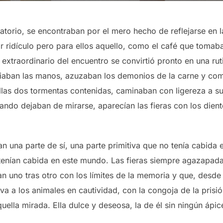
torio, se encontraban por el mero hecho de reflejarse en
ar ridículo pero para ellos aquello, como el café que tomaba
extraordinario del encuentro se convirtió pronto en una rut
ciaban las manos, azuzaban los demonios de la carne y com
llas dos tormentas contenidas, caminaban con ligereza a su
do dejaban de mirarse, aparecían las fieras con los diente
 una parte de sí, una parte primitiva que no tenía cabid
 tenían cabida en este mundo. Las fieras siempre agazapada
 uno tras otro con los límites de la memoria y que, desde
 a los animales en cautividad, con la congoja de la prisión
uella mirada. Ella dulce y deseosa, la de él sin ningún ápic