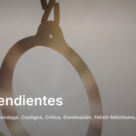
endientes
bondage
,
Castigos
,
Crítica
,
Dominación
,
Fetish-fetichismo