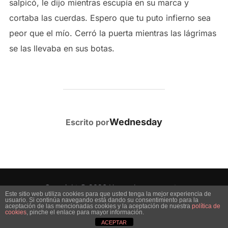
salpicó, le dijo mientras escupía en su marca y
cortaba las cuerdas. Espero que tu puto infierno sea
peor que el mío. Cerró la puerta mientras las lágrimas
se las llevaba en sus botas.
AUTOR DE LA PUBLICACIÓN
Wednesday
Escrito por
Copyright © 2026 Uno es lo que muestra
Este sitio web utiliza cookies para que usted tenga la mejor experiencia de
usuario. Si continúa navegando está dando su consentimiento para la
Inspiro Theme
por
WPZOOM
aceptación de las mencionadas cookies y la aceptación de nuestra
política de
cookies
, pinche el enlace para mayor información.
ACEPTAR