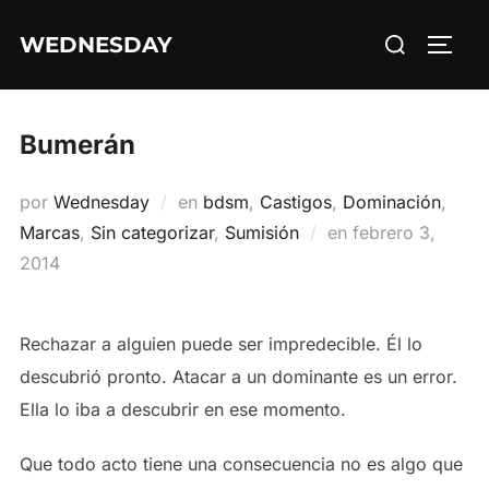
Saltar
Buscar:
WEDNESDAY
al
ALTE
contenido
Bumerán
por
Wednesday
en
bdsm
,
Castigos
,
Dominación
,
Publicado
Marcas
,
Sin categorizar
,
Sumisión
en
febrero 3,
el
2014
Rechazar a alguien puede ser impredecible. Él lo
descubrió pronto. Atacar a un dominante es un error.
Ella lo iba a descubrir en ese momento.
Que todo acto tiene una consecuencia no es algo que