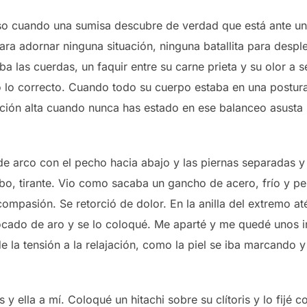
so cuando una sumisa descubre de verdad que está ante u
ara adornar ninguna situación, ninguna batallita para despl
ba las cuerdas, un faquir entre su carne prieta y su olor a
o lo correcto. Cuando todo su cuerpo estaba en una postura 
ión alta cuando nunca has estado en ese balanceo asusta m
de arco con el pecho hacia abajo y las piernas separadas y
abo, tirante. Vio como sacaba un gancho de acero, frío y pe
 compasión. Se retorció de dolor. En la anilla del extremo a
bocado de aro y se lo coloqué. Me aparté y me quedé unos i
la tensión a la relajación, como la piel se iba marcando y
s y ella a mí. Coloqué un hitachi sobre su clítoris y lo fijé c