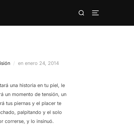
Buscar:
ALTERNAR LA
Publicado
sión
en
enero 24, 2014
el
á una historia en tu piel, le
erá un momento de tensión, un
á tus piernas y el placer te
chado, palpitando y el solo
r correrse, y lo insinuó.