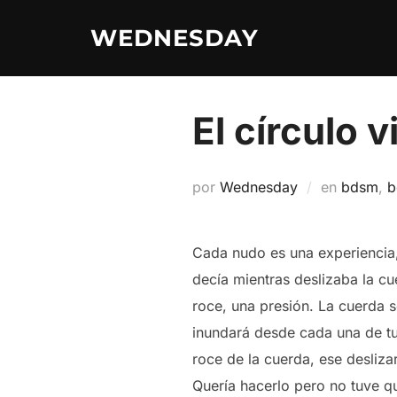
Saltar
WEDNESDAY
al
contenido
El círculo vi
por
Wednesday
en
bdsm
,
b
Cada nudo es una experiencia, 
decía mientras deslizaba la c
roce, una presión. La cuerda se
inundará desde cada una de tu
roce de la cuerda, ese deslizar
Quería hacerlo pero no tuve qu