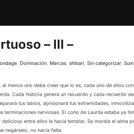
rtuoso – III –
ondage
,
Dominación
,
Marcas
,
shibari
,
Sin categorizar
,
Sumi
al menos uno debe creer que lo es, cada uno de ellos contar
uerda. Cada historia genera un recuerdo y cada recuerdo s
parará tus labios, aprisionará tus extremidades, inmovilizar
s terminaciones nerviosas. El coño de Laurita estaba ya hin
 delicioso entre ellos le hacía temblar. Se mordía el alma po
e negárselo, no hacía falta.