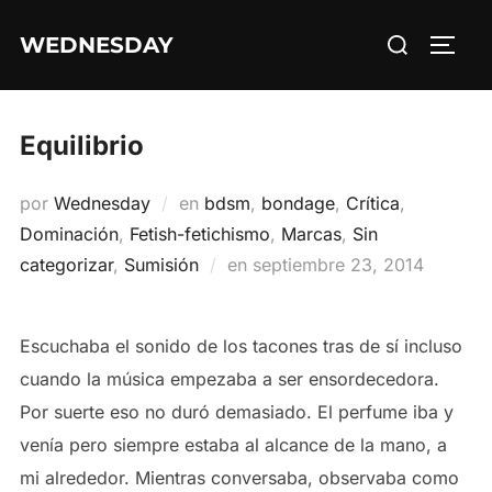
Saltar
Buscar:
WEDNESDAY
al
ALTE
contenido
Equilibrio
por
Wednesday
en
bdsm
,
bondage
,
Crítica
,
Dominación
,
Fetish-fetichismo
,
Marcas
,
Sin
Publicado
categorizar
,
Sumisión
en
septiembre 23, 2014
el
Escuchaba el sonido de los tacones tras de sí incluso
cuando la música empezaba a ser ensordecedora.
Por suerte eso no duró demasiado. El perfume iba y
venía pero siempre estaba al alcance de la mano, a
mi alrededor. Mientras conversaba, observaba como