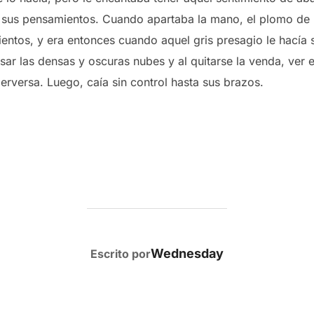
n sus pensamientos. Cuando apartaba la mano, el plomo de 
ntos, y era entonces cuando aquel gris presagio le hacía s
r las densas y oscuras nubes y al quitarse la venda, ver el
erversa. Luego, caía sin control hasta sus brazos.
AUTOR DE LA PUBLICACIÓN
Wednesday
Escrito por