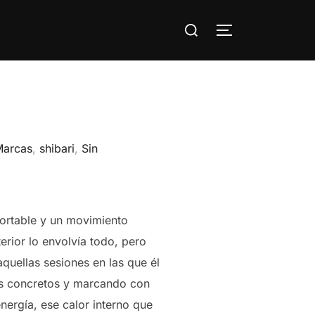
Buscar:
ALTERNAR LA
Marcas
,
shibari
,
Sin
portable y un movimiento
erior lo envolvía todo, pero
aquellas sesiones en las que él
res concretos y marcando con
energía, ese calor interno que