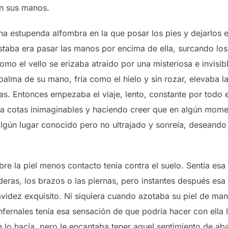
on sus manos.
una estupenda alfombra en la que posar los pies y dejarlos 
taba era pasar las manos por encima de ella, surcando los 
mo el vello se erizaba atraído por una misteriosa e invisible
alma de su mano, fría como el hielo y sin rozar, elevaba l
s. Entonces empezaba el viaje, lento, constante por todo 
ta cotas inimaginables y haciendo creer que en algún momen
lgún lugar conocido pero no ultrajado y sonreía, deseand
re la piel menos contacto tenía contra el suelo. Sentía es
deras, los brazos o las piernas, pero instantes después esa
videz exquisito. Ni siquiera cuando azotaba su piel de man
fernales tenía esa sensación de que podría hacer con ella l
e lo hacía, pero le encantaba tener aquel sentimiento de a