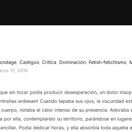
ondage
,
Castigos
,
Crítica
,
Dominación
,
Fetish-fetichismo
,
blicado
rzo 17, 2015
 que sin tocar podía producir desesperación, un dolor inso
entrañas ardiesen! Cuando tapaba sus ojos, la oscuridad ext
u cuerpo, notaba el calor intenso de su presencia. Adoraba 
a por ella, contemplando su territorio, parándose en luga
ancillar. Podía dedicar horas, y ella absorbía toda aquella 