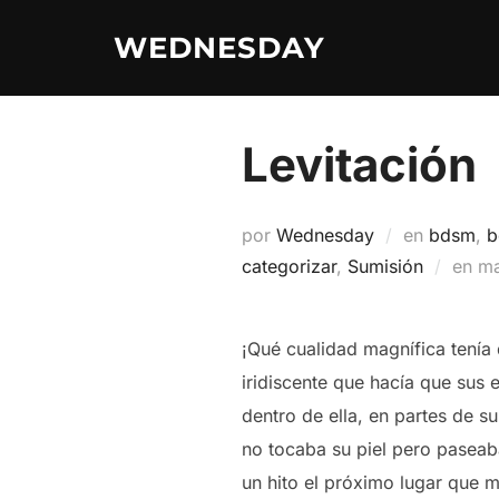
Saltar
WEDNESDAY
al
contenido
Levitación
por
Wednesday
en
bdsm
,
b
Pu
categorizar
,
Sumisión
en
ma
el
¡Qué cualidad magnífica tenía
iridiscente que hacía que sus 
dentro de ella, en partes de s
no tocaba su piel pero paseab
un hito el próximo lugar que m