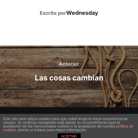
AUTOR DE LA PUBLICACIÓN
Wednesday
Escrito por
Navegación
de
Anterior
Anterior
entradas
Las cosas cambian
Copyright © 2026 Uno es lo que muestra
Este sitio web utiliza cookies para que usted tenga la mejor experiencia de
usuario. Si continúa navegando está dando su consentimiento para la
aceptación de las mencionadas cookies y la aceptación de nuestra
política de
Inspiro Theme
por
WPZOOM
cookies
, pinche el enlace para mayor información.
ACEPTAR