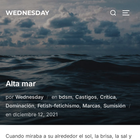
Saltar
Buscar:
WEDNESDAY
al
ALTE
contenido
Alta mar
por
Wednesday
en
bdsm
,
Castigos
,
Crítica
,
Dominación
,
Fetish-fetichismo
,
Marcas
,
Sumisión
Publicado
en
diciembre 12, 2021
el
Cuando miraba a su alrededor el sol, la brisa, la sal y