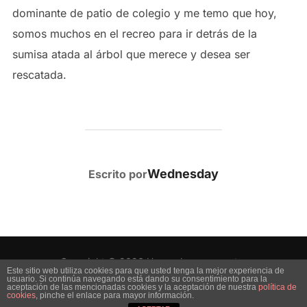
dominante de patio de colegio y me temo que hoy,
somos muchos en el recreo para ir detrás de la
sumisa atada al árbol que merece y desea ser
rescatada.
AUTOR DE LA PUBLICACIÓN
Wednesday
Escrito por
Copyright © 2026 Uno es lo que muestra
Este sitio web utiliza cookies para que usted tenga la mejor experiencia de
usuario. Si continúa navegando está dando su consentimiento para la
Inspiro Theme
por
WPZOOM
aceptación de las mencionadas cookies y la aceptación de nuestra
política de
cookies
, pinche el enlace para mayor información.