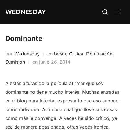
Saltar
Buscar:
WEDNESDAY
al
ALTE
contenido
Dominante
por
Wednesday
en
bdsm
,
Crítica
,
Dominación
,
Publicado
Sumisión
en
junio 26, 2014
el
A estas alturas de la película afirmar que soy
dominante no tiene mucho interés. Muchas entradas
en el blog para intentar expresar lo que eso supone,
como individuo. Allá cada cual que lleve sus cosas
como más le convenga. A veces he sido crítico, ya
sea de manera apasionada, otras veces irónica,