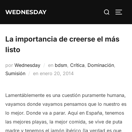
Saltar
Buscar:
WEDNESDAY
al
ALTE
contenido
La importancia de creerse el más
listo
por
Wednesday
en
bdsm
,
Crítica
,
Dominación
,
Publicado
Sumisión
en
enero 20, 2014
el
Lamentáblemente es una cuestión puramente humana,
vayamos donde vayamos pensamos que lo nuestro es
lo mejor. Donde va a parar. Aquí en España, tenemos
las mejores playas, la mejor comida, se vive de puta
madre y tenemos el jamón ibérico (la verdad es que