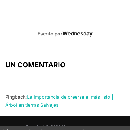
AUTOR DE LA PUBLICACIÓN
Wednesday
Escrito por
UN COMENTARIO
Pingback:
La importancia de creerse el más listo |
Árbol en tierras Salvajes
Copyright © 2026 Uno es lo que muestra