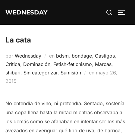
Saltar
Buscar:
WEDNESDAY
al
ALTE
contenido
La cata
por
Wednesday
en
bdsm
,
bondage
,
Castigos
,
Crítica
,
Dominación
,
Fetish-fetichismo
,
Marcas
,
Publicado
shibari
,
Sin categorizar
,
Sumisión
en
mayo 26,
el
2015
No entendía de vino, ni pretendía. Sentado, sostenía
una copa llena hasta la mitad mientras observaba a
los demás como se afanaban en intentar ser los más
avezados en averiguar qué tipo de uva, de barrica,